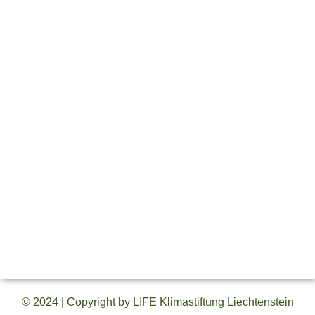
LIFE Klimastiftung Liechtenstein
Ziele der Stiftung sind die Förderung und die
Bewusstseinsstärkung im gesamten Bereich des
Klimaschutzes und der ökologischen Nachhaltigkeit. Die
Stiftung leistet damit einen wichtigen Beitrag, unsere Umwelt
für zukünftige Generationen bewahren zu können.
Information
Links
Austrasse 46
Die Stiftung
9490 Vaduz
Stiftungsaktivität
Liechtenstein
Förderantrag
+423 230 13 26
Kontakt
info@klimastiftung.li
Impressum
Datenschutz
© 2024 | Copyright by LIFE Klimastiftung Liechtenstein