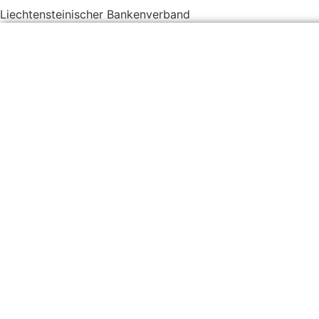
Liechtensteinischer Bankenverband
LIFE Klimastiftung Liechtenstein
Ziele der Stiftung sind die Förderung und die Bewusstseinsst
Nachhaltigkeit. Die Stiftung leistet damit einen wichtigen Bei
Information
Austrasse 46
9490 Vaduz
Liechtenstein
+423 230 13 26