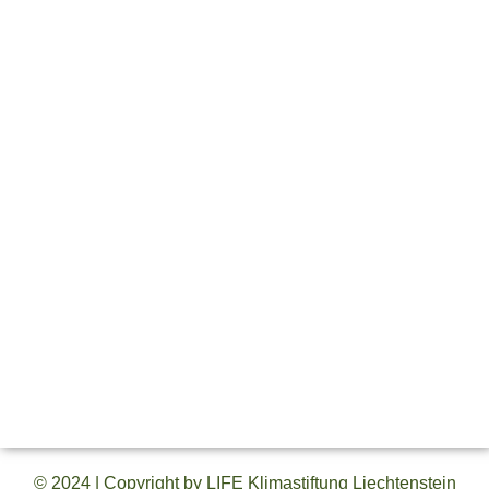
LIFE Klimastiftung Liechtenstein
Ziele der Stiftung sind die Förderung und die
Bewusstseinsstärkung im gesamten Bereich des
Klimaschutzes und der ökologischen Nachhaltigkeit. Die
Stiftung leistet damit einen wichtigen Beitrag, unsere Umwelt
für zukünftige Generationen bewahren zu können.
Information
Links
Austrasse 46
Die Stiftung
9490 Vaduz
Stiftungsaktivität
Liechtenstein
Förderantrag
+423 230 13 26
Kontakt
info@klimastiftung.li
Impressum
Datenschutz
© 2024 | Copyright by LIFE Klimastiftung Liechtenstein