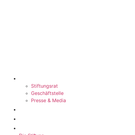
Austrasse 46
9490 Vaduz
Liechtenstein
+423 230 13 26
info@klimastiftung.li
Links
Die Stiftung
Stiftungsrat
Geschäftstelle
Presse & Media
Stiftungsaktivität
Förderantrag
Kontakt