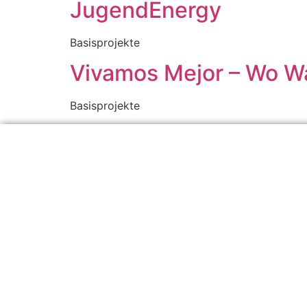
JugendEnergy
Basisprojekte
Vivamos Mejor – Wo Wa
Basisprojekte
LIFE Klimastiftung Liechtenstein
Ziele der Stiftung sind die Förderung und die Bewusstseinsst
Nachhaltigkeit. Die Stiftung leistet damit einen wichtigen Bei
Information