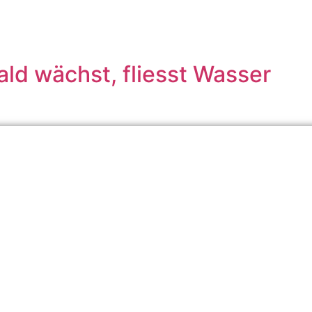
ld wächst, fliesst Wasser
ärkung im gesamten Bereich des Klimaschutzes und der ökologi
trag, unsere Umwelt für zukünftige Generationen bewahren zu kö